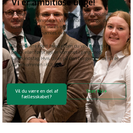
Vi er ambitiøse unge!
Konservativ Ungdom er verdens ældste politiske
ungdomsorganisation. Vi er ambitiøse unge, der,
udover at ændre vores eget liv, også vil ændre
samfundet. Vi samles over hele landet.
Du kan være med; hvad enten du ved meget om
politik eller først lige er kommet i gang med
samfundsfag. Hvis du er på den borgerlige fløj, så er
du velkommen i KU!
Vil du være en del af
Støt KU
fællesskabet?