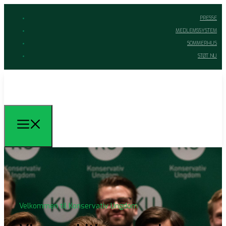
PRESSE
MEDLEMSSYSTEM
SOMMERHUS
STØT NU
Velkommen til Konservativ Ungdom