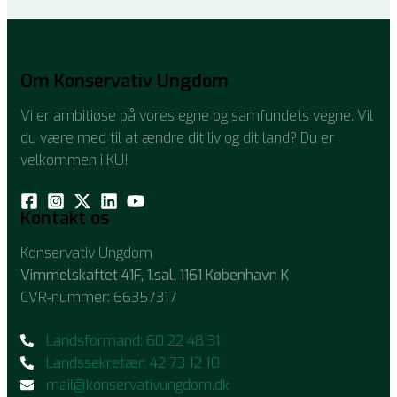
Om Konservativ Ungdom
Vi er ambitiøse på vores egne og samfundets vegne. Vil
du være med til at ændre dit liv og dit land? Du er
velkommen i KU!
Kontakt os
Konservativ Ungdom
Vimmelskaftet 41F, 1.sal, 1161 København K
CVR-nummer: 66357317
Landsformand: 60 22 48 31
Landssekretær: 42 73 12 10
mail@konservativungdom.dk