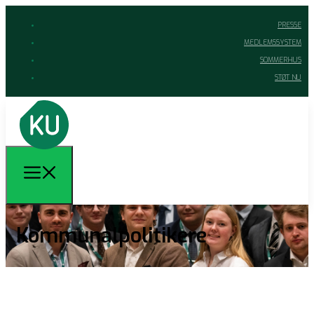
PRESSE
MEDLEMSSYSTEM
SOMMERHUS
STØT NU
Kommunalpolitikere