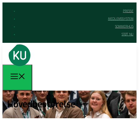
PRESSE
MEDLEMSSYSTEM
SOMMERHUS
STØT NU
Hovedbestyrelse