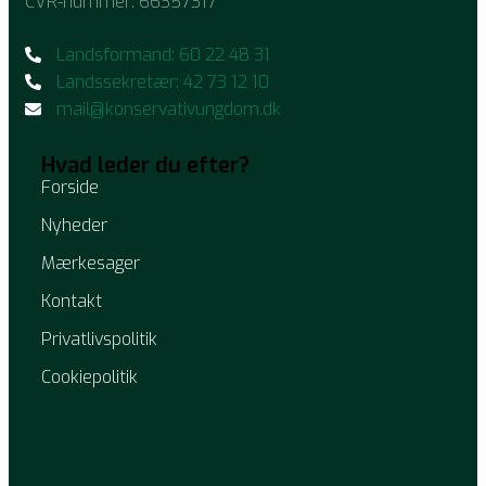
CVR-nummer: 66357317
Landsformand: 60 22 48 31
Landssekretær: 42 73 12 10
mail@konservativungdom.dk
Hvad leder du efter?
Forside
Nyheder
Mærkesager
Kontakt
Privatlivspolitik
Cookiepolitik