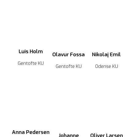
Luis Holm
Olavur Fossa
Nikolaj Emil
Gentofte KU
Gentofte KU
Odense KU
Anna Pedersen
Johanne
Oliver Larsen