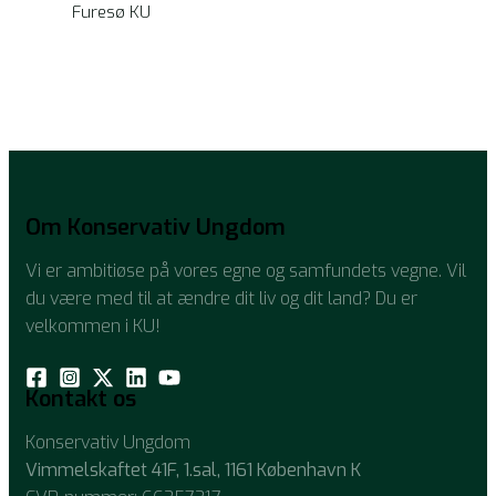
Furesø KU
Om Konservativ Ungdom
Vi er ambitiøse på vores egne og samfundets vegne. Vil
du være med til at ændre dit liv og dit land? Du er
velkommen i KU!
Kontakt os
Konservativ Ungdom
Vimmelskaftet 41F, 1.sal, 1161 København K