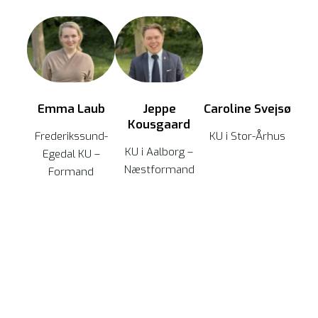
Emma Laub
Jeppe
Caroline Svejsø
Kousgaard
Frederikssund-
KU i Stor-Århus
KU i Aalborg –
Egedal KU –
Næstformand
Formand