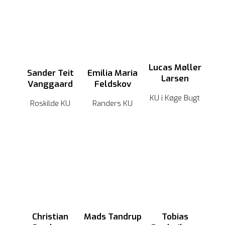
Lucas Møller
Sander Teit
Emilia Maria
Larsen
Vanggaard
Feldskov
KU i Køge Bugt
Roskilde KU
Randers KU
Christian
Mads Tandrup
Tobias