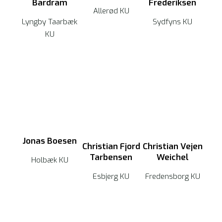
Bardram
Frederiksen
Allerød KU
Lyngby Taarbæk
Sydfyns KU
KU
Jonas Boesen
Christian Fjord
Christian Vejen
Tarbensen
Weichel
Holbæk KU
Esbjerg KU
Fredensborg KU