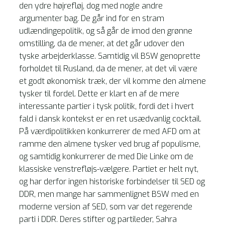
den ydre højrefløj, dog med nogle andre
argumenter bag. De går ind for en stram
udlændingepolitik, og så går de imod den grønne
omstilling, da de mener, at det går udover den
tyske arbejderklasse. Samtidig vil BSW genoprette
forholdet til Rusland, da de mener, at det vil være
et godt økonomisk træk, der vil komme den almene
tysker til fordel. Dette er klart en af de mere
interessante partier i tysk politik, fordi det i hvert
fald i dansk kontekst er en ret usædvanlig cocktail.
På værdipolitikken konkurrerer de med AFD om at
ramme den almene tysker ved brug af populisme,
og samtidig konkurrerer de med Die Linke om de
klassiske venstrefløjs-vælgere. Partiet er helt nyt,
og har derfor ingen historiske forbindelser til SED og
DDR, men mange har sammenlignet BSW med en
moderne version af SED, som var det regerende
parti i DDR. Deres stifter og partileder, Sahra