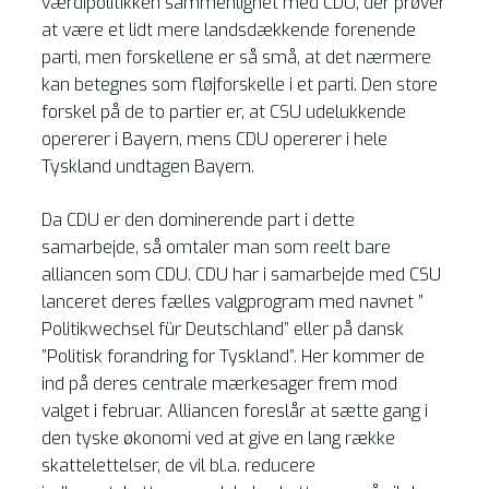
værdipolitikken sammenlignet med CDU, der prøver
at være et lidt mere landsdækkende forenende
parti, men forskellene er så små, at det nærmere
kan betegnes som fløjforskelle i et parti. Den store
forskel på de to partier er, at CSU udelukkende
opererer i Bayern, mens CDU opererer i hele
Tyskland undtagen Bayern.
Da CDU er den dominerende part i dette
samarbejde, så omtaler man som reelt bare
alliancen som CDU. CDU har i samarbejde med CSU
lanceret deres fælles valgprogram med navnet ”
Politikwechsel für Deutschland” eller på dansk
”Politisk forandring for Tyskland”. Her kommer de
ind på deres centrale mærkesager frem mod
valget i februar. Alliancen foreslår at sætte gang i
den tyske økonomi ved at give en lang række
skattelettelser, de vil bl.a. reducere