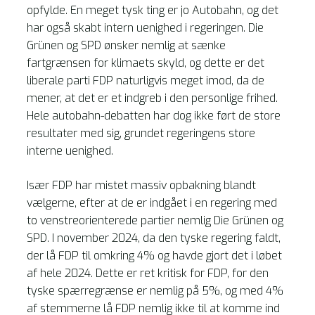
opfylde. En meget tysk ting er jo Autobahn, og det
har også skabt intern uenighed i regeringen. Die
Grünen og SPD ønsker nemlig at sænke
fartgrænsen for klimaets skyld, og dette er det
liberale parti FDP naturligvis meget imod, da de
mener, at det er et indgreb i den personlige frihed.
Hele autobahn-debatten har dog ikke ført de store
resultater med sig, grundet regeringens store
interne uenighed.
Især FDP har mistet massiv opbakning blandt
vælgerne, efter at de er indgået i en regering med
to venstreorienterede partier nemlig Die Grünen og
SPD. I november 2024, da den tyske regering faldt,
der lå FDP til omkring 4% og havde gjort det i løbet
af hele 2024. Dette er ret kritisk for FDP, for den
tyske spærregrænse er nemlig på 5%, og med 4%
af stemmerne lå FDP nemlig ikke til at komme ind