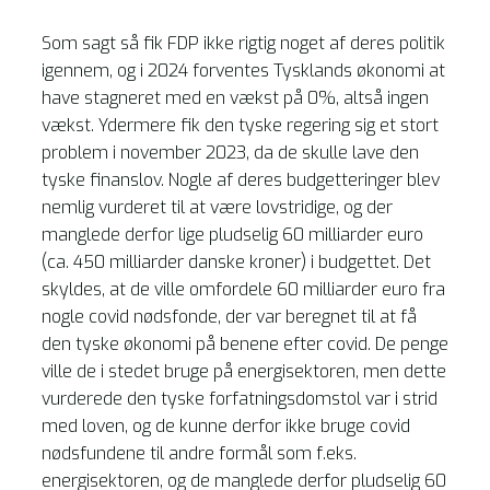
Som sagt så fik FDP ikke rigtig noget af deres politik
igennem, og i 2024 forventes Tysklands økonomi at
have stagneret med en vækst på 0%, altså ingen
vækst. Ydermere fik den tyske regering sig et stort
problem i november 2023, da de skulle lave den
tyske finanslov. Nogle af deres budgetteringer blev
nemlig vurderet til at være lovstridige, og der
manglede derfor lige pludselig 60 milliarder euro
(ca. 450 milliarder danske kroner) i budgettet. Det
skyldes, at de ville omfordele 60 milliarder euro fra
nogle covid nødsfonde, der var beregnet til at få
den tyske økonomi på benene efter covid. De penge
ville de i stedet bruge på energisektoren, men dette
vurderede den tyske forfatningsdomstol var i strid
med loven, og de kunne derfor ikke bruge covid
nødsfundene til andre formål som f.eks.
energisektoren, og de manglede derfor pludselig 60