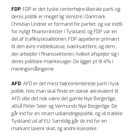
FDP
: FDP er det tyske centerhøjre-liberale parti, og
deres politik er meget lig Venstre i Danmark.
Christian Lindner er formand for partiet, og var indtil
for nyligt finansminister i Tyskland, og FDP var en
del af trafiklyskoalitionen. FDP appellerer primært
til den øvre middelklasse, iværksættere, og dem,
der arbejder i finanssektoren, hvilket afspejler sig i
deres politiske mærkesager. De ligger pt til 4% i
meningsmålingerne.
AFD
: AFD er det mest højreorienterede parti i tysk
politik. Hvis man skal finde en dansk ækvivalent til
AFD ville det nok være det gamle Nye Borgerlige,
altså Peter Seier og Vermunds Nye Borgerlige. De
går ind for en stram udlændingepolitik, og vil trække
Tyskland ud af EU. Samtidig går de ind for en
markant lavere skat, og andre klassiske