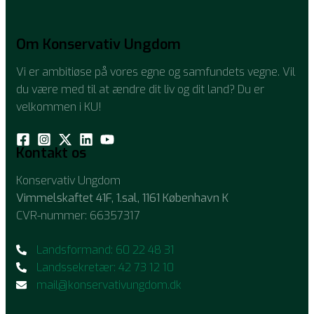
Om Konservativ Ungdom
Vi er ambitiøse på vores egne og samfundets vegne. Vil
du være med til at ændre dit liv og dit land? Du er
velkommen i KU!
Kontakt os
Konservativ Ungdom
Vimmelskaftet 41F, 1.sal, 1161 København K
CVR-nummer: 66357317
Landsformand: 60 22 48 31
Landssekretær: 42 73 12 10
mail@konservativungdom.dk