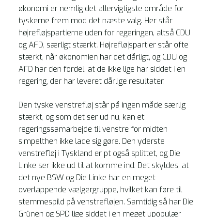
økonomi er nemlig det allervigtigste område for
tyskerne frem mod det næste valg. Her står
højrefløjspartierne uden for regeringen, altså CDU
og AFD, særligt stærkt. Højrefløjspartier står ofte
stærkt, når økonomien har det dårligt, og CDU og
AFD har den fordel, at de ikke lige har siddet i en
regering, der har leveret dårlige resultater.
Den tyske venstrefløj står på ingen måde særlig
stærkt, og som det ser ud nu, kan et
regeringssamarbejde til venstre for midten
simpelthen ikke lade sig gøre. Den yderste
venstrefløj i Tyskland er pt også splittet, og Die
Linke ser ikke ud til at komme ind. Det skyldes, at
det nye BSW og Die Linke har en meget
overlappende vælgergruppe, hvilket kan føre til
stemmespild på venstrefløjen. Samtidig så har Die
Grünen og SPD lige siddet i en meget upopulær