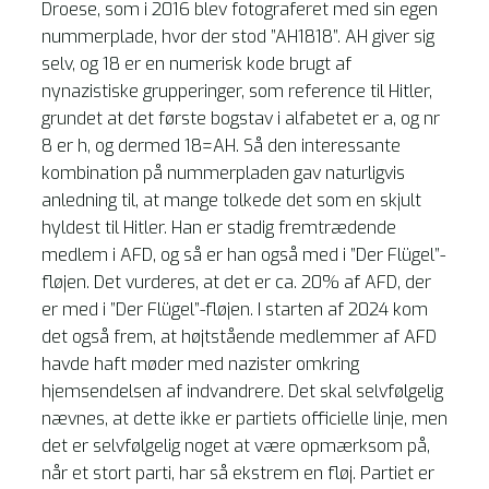
Droese, som i 2016 blev fotograferet med sin egen
nummerplade, hvor der stod ”AH1818”. AH giver sig
selv, og 18 er en numerisk kode brugt af
nynazistiske grupperinger, som reference til Hitler,
grundet at det første bogstav i alfabetet er a, og nr
8 er h, og dermed 18=AH. Så den interessante
kombination på nummerpladen gav naturligvis
anledning til, at mange tolkede det som en skjult
hyldest til Hitler. Han er stadig fremtrædende
medlem i AFD, og så er han også med i ”Der Flügel”-
fløjen. Det vurderes, at det er ca. 20% af AFD, der
er med i ”Der Flügel”-fløjen. I starten af 2024 kom
det også frem, at højtstående medlemmer af AFD
havde haft møder med nazister omkring
hjemsendelsen af indvandrere. Det skal selvfølgelig
nævnes, at dette ikke er partiets officielle linje, men
det er selvfølgelig noget at være opmærksom på,
når et stort parti, har så ekstrem en fløj. Partiet er