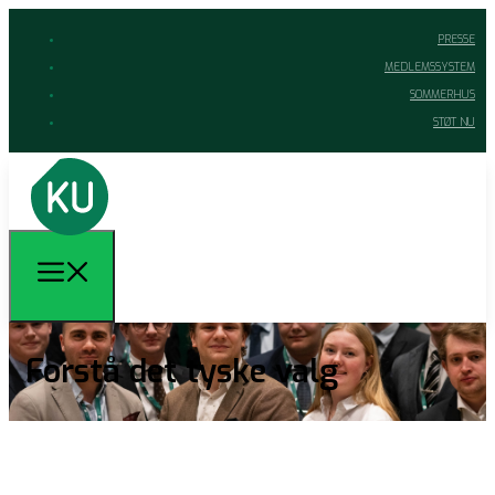
PRESSE
MEDLEMSSYSTEM
SOMMERHUS
STØT NU
Forstå det tyske valg