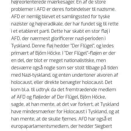
højreorienterede mærkesager. En af de store
problemer i AFD er deres forbindelser til nazisme.
AFD er nemlig blevet et samlingssted for tyske
nazister og højreradikale, der har fundet sig til rette
i et etableret parti. Dette har skabt en stor fløj i
AFD, der nærmest glorificerer nazi-perioden i
Tyskland. Denne fløj hedder ”Der Flügel”, og ledes
primært af Björn Höcke. I ”Der Flügel”-fløjen er der
en del, der blot er meget nationalistiske, men
desværre også nogle som ser stolt tilbage på tiden
med Nazi-tyskland, og enten undertoner alvoren af
holocaust, eller direkte benægter holocaust. Det
kom bl.a. til udtryk da det fremtrædende medlem
af AFD og fløjleder af Der Flügel, Björn Höcke,
sagde, at han mente, at det var forkert, at Tyskland
have mindesmærker for Holocaust i Tyskland, og at
han mente, at de skulle fjernes. AFD har også et
europaparlamentsmedlem, der hedder Siegbert