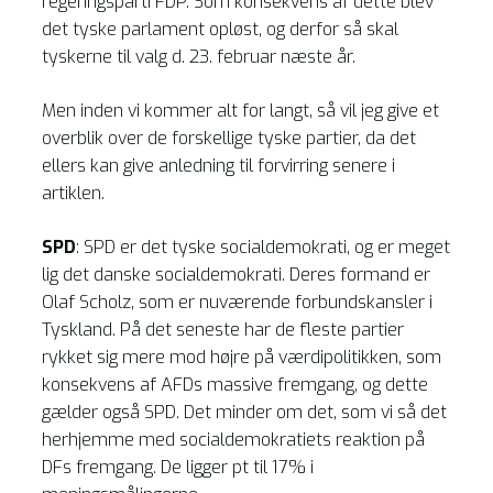
regeringsparti FDP. Som konsekvens af dette blev
det tyske parlament opløst, og derfor så skal
tyskerne til valg d. 23. februar næste år.
Men inden vi kommer alt for langt, så vil jeg give et
overblik over de forskellige tyske partier, da det
ellers kan give anledning til forvirring senere i
artiklen.
SPD
: SPD er det tyske socialdemokrati, og er meget
lig det danske socialdemokrati. Deres formand er
Olaf Scholz, som er nuværende forbundskansler i
Tyskland. På det seneste har de fleste partier
rykket sig mere mod højre på værdipolitikken, som
konsekvens af AFDs massive fremgang, og dette
gælder også SPD. Det minder om det, som vi så det
herhjemme med socialdemokratiets reaktion på
DFs fremgang. De ligger pt til 17% i