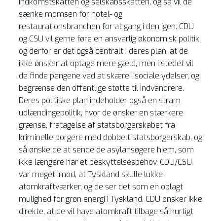
indkomstskatten og selskabsskatten, og så vil de
sænke momsen for hotel- og
restaurationsbranchen for at gang i den igen. CDU
og CSU vil gerne føre en ansvarlig økonomisk politik,
og derfor er det også centralt i deres plan, at de
ikke ønsker at optage mere gæld, men i stedet vil
de finde pengene ved at skære i sociale ydelser, og
begrænse den offentlige støtte til indvandrere.
Deres politiske plan indeholder også en stram
udlændingepolitik, hvor de ønsker en stærkere
grænse, fratagelse af statsborgerskabet fra
kriminelle borgere med dobbelt statsborgerskab, og
så ønske de at sende de asylansøgere hjem, som
ikke længere har et beskyttelsesbehov. CDU/CSU
var meget imod, at Tyskland skulle lukke
atomkraftværker, og de ser det som en oplagt
mulighed for grøn energi i Tyskland. CDU ønsker ikke
direkte, at de vil have atomkraft tilbage så hurtigt