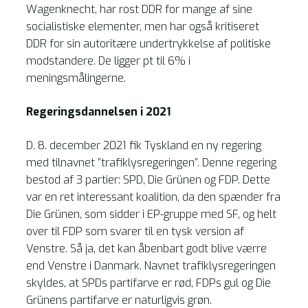
Wagenknecht, har rost DDR for mange af sine
socialistiske elementer, men har også kritiseret
DDR for sin autoritære undertrykkelse af politiske
modstandere. De ligger pt til 6% i
meningsmålingerne.
Regeringsdannelsen i 2021
D. 8. december 2021 fik Tyskland en ny regering
med tilnavnet ”trafiklysregeringen”. Denne regering
bestod af 3 partier: SPD, Die Grünen og FDP. Dette
var en ret interessant koalition, da den spænder fra
Die Grünen, som sidder i EP-gruppe med SF, og helt
over til FDP som svarer til en tysk version af
Venstre. Så ja, det kan åbenbart godt blive værre
end Venstre i Danmark. Navnet trafiklysregeringen
skyldes, at SPDs partifarve er rød, FDPs gul og Die
Grünens partifarve er naturligvis grøn.