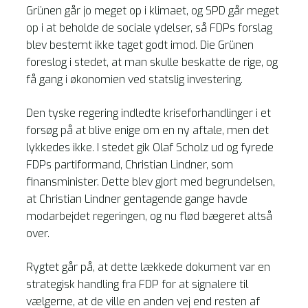
Grünen går jo meget op i klimaet, og SPD går meget
op i at beholde de sociale ydelser, så FDPs forslag
blev bestemt ikke taget godt imod. Die Grünen
foreslog i stedet, at man skulle beskatte de rige, og
få gang i økonomien ved statslig investering.
Den tyske regering indledte kriseforhandlinger i et
forsøg på at blive enige om en ny aftale, men det
lykkedes ikke. I stedet gik Olaf Scholz ud og fyrede
FDPs partiformand, Christian Lindner, som
finansminister. Dette blev gjort med begrundelsen,
at Christian Lindner gentagende gange havde
modarbejdet regeringen, og nu flød bægeret altså
over.
Rygtet går på, at dette lækkede dokument var en
strategisk handling fra FDP for at signalere til
vælgerne, at de ville en anden vej end resten af